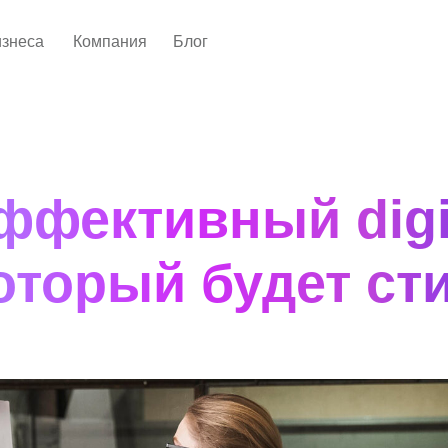
изнеса
Компания
Блог
ффективный digit
который будет с